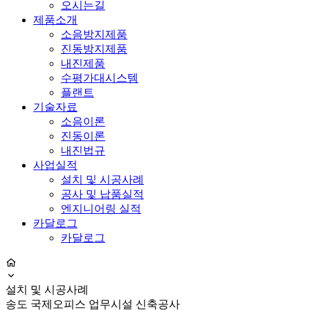
오시는길
제품소개
소음방지제품
진동방지제품
내진제품
수평가대시스템
플랜트
기술자료
소음이론
진동이론
내진법규
사업실적
설치 및 시공사례
공사 및 납품실적
엔지니어링 실적
카달로그
카달로그
설치 및 시공사례
송도 국제오피스 업무시설 신축공사