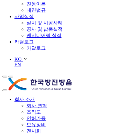
진동이론
내진법규
사업실적
설치 및 시공사례
공사 및 납품실적
엔지니어링 실적
카달로그
카달로그
KO
EN
회사 소개
회사 연혁
조직도
인허가증
보유장비
전시회