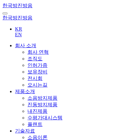
한국방진방음
한국방진방음
KR
EN
회사 소개
회사 연혁
조직도
인허가증
보유장비
전시회
오시는길
제품소개
소음방지제품
진동방지제품
내진제품
수평가대시스템
플랜트
기술자료
소음이론